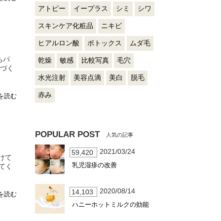
アトピー
イープラス
シミ
シワ
スキンケア化粧品
ニキビ
ヒアルロン酸
ボトックス
ムダ毛
ちパ
乾燥
敏感
比較写真
毛穴
力づく
水光注射
美容点滴
美白
脱毛
赤み
を読む
POPULAR POST
2021/03/24
59,420
けて
乳児湿疹の改善
てく
2020/08/14
14,103
を読む
ハニーホットミルクの効能