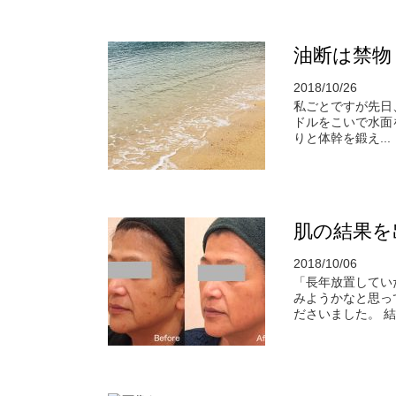
油断は禁物
2018/10/26
私ごとですが先日
ドルをこいで水面
りと体幹を鍛え...
肌の結果を
2018/10/06
「長年放置してい
みようかなと思っ
ださいました。 結