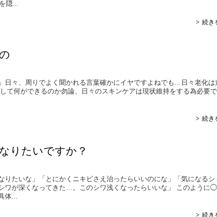
隠...
続き
の
」日々、周りでよく聞かれる言葉確かにイヤですよねでも…日々老化は
として何ができるのか勿論、日々のスキンケアは現状維持をする為必要で
続き
なりたいですか？
なりたいな」「とにかくニキビさえ治ったらいいのにな」「気になるシ
シワが深くなってきた…。このシワ浅くなったらいいな」 このように
体...
続き