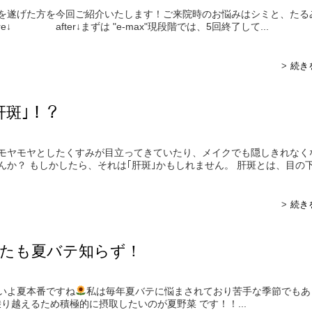
を遂げた方を今回ご紹介いたします！ご来院時のお悩みはシミと、たる
re↓ after↓まずは "e-max"現段階では、5回終了して...
続き
肝斑｣！？
モヤモヤとしたくすみが目立ってきていたり、メイクでも隠しきれなく
んか？ もしかしたら、それは｢肝斑｣かもしれません。 肝斑とは、目の
続き
たも夏バテ知らず！
いよ夏本番ですね
私は毎年夏バテに悩まされており苦手な季節でもあ
り越えるため積極的に摂取したいのが夏野菜 です！！...