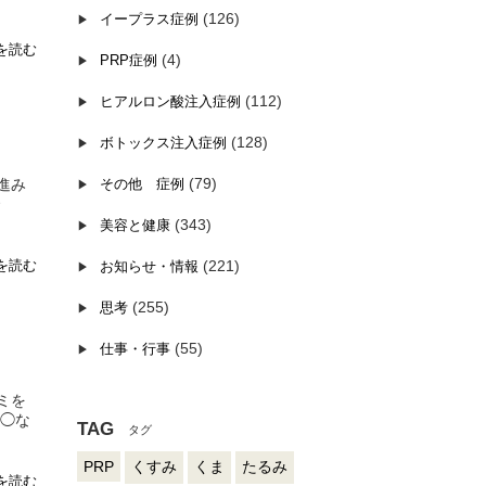
(126)
イープラス症例
を読む
(4)
PRP症例
(112)
ヒアルロン酸注入症例
(128)
ボトックス注入症例
(79)
進み
その他 症例
(343)
美容と健康
を読む
(221)
お知らせ・情報
(255)
思考
(55)
仕事・行事
ミを
◯◯な
TAG
PRP
くすみ
くま
たるみ
を読む