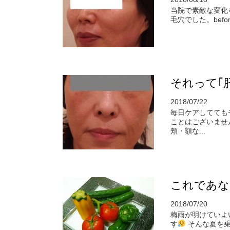
当院で素敵な変化
毛穴でした。befo
それって｢
2018/07/22
毎日ケアしてても
ことはございませ
頬・額な...
これであな
2018/07/20
梅雨が明けていよ
す
そんな夏を乗