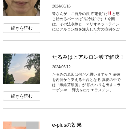
2024/06/16
皆さんが、ご自身の顔で"老化"だ
と感
じ始めるパーツは"法冷線"です！今回
は、その法令線と、マリオネットライン
続きを読む
にヒアルロン酸を注入した方の症例をご
紹介致します。まずは、施...
たるみはヒアルロン酸で解決！
2024/06/12
たるみの原因は何だと思いますか？ 表皮
を内側から支える土台となる 真皮の中で
は「線維芽細胞」が 肌のハリを出すコラ
ーゲンや、 弾力を出すエラスチン、 ...
続きを読む
e-plusの効果