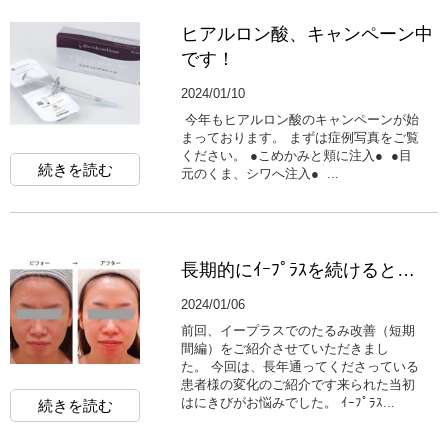
ヒアルロン酸、キャンペーン中
です！
2024/01/10
今年もヒアルロン酸のキャンペーンが始
まっております。 まずは症例写真をご覧
ください。 ●こめかみと頬に注入● ●目
続きを読む
元のくま、シワへ注入● ...
長期的にｲｰﾌﾟﾗｽを続けると…
2024/01/06
前回、イープラスでのたるみ改善（短期
間編）をご紹介させていただきまし
た。 今回は、長年通ってくださっている
患者様の変化のご紹介です来られた当初
はにきびがお悩みでした。 ｲｰﾌﾟﾗｽ...
続きを読む