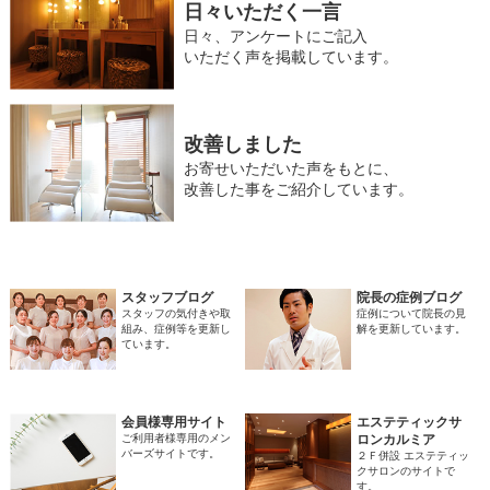
日々いただく一言
日々、アンケートにご記入
いただく声を掲載しています。
改善しました
お寄せいただいた声をもとに、
改善した事をご紹介しています。
スタッフブログ
院長の症例ブログ
スタッフの気付きや取
症例について院長の見
組み、症例等を更新し
解を更新しています。
ています。
会員様専用サイト
エステティックサ
ご利用者様専用のメン
ロンカルミア
バーズサイトです。
２Ｆ併設 エステティッ
クサロンのサイトで
す。