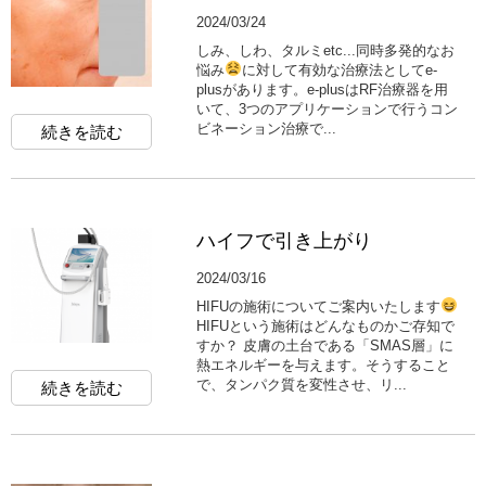
2024/03/24
しみ、しわ、タルミetc...同時多発的なお
悩み
に対して有効な治療法としてe-
plusがあります。e-plusはRF治療器を用
いて、3つのアプリケーションで行うコン
ビネーション治療で...
続きを読む
ハイフで引き上がり
2024/03/16
HIFUの施術についてご案内いたします
HIFUという施術はどんなものかご存知で
すか？ 皮膚の土台である「SMAS層」に
熱エネルギーを与えます。そうすること
で、タンパク質を変性させ、リ...
続きを読む