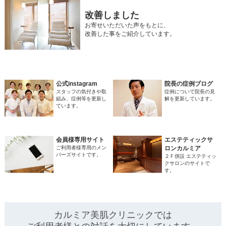
改善しました
お寄せいただいた声をもとに、
改善した事をご紹介しています。
公式instagram
院長の症例ブログ
スタッフの気付きや取
症例について院長の見
組み、症例等を更新し
解を更新しています。
ています。
会員様専用サイト
エステティックサ
ご利用者様専用のメン
ロンカルミア
バーズサイトです。
２Ｆ併設 エステティッ
クサロンのサイトで
す。
カルミア美肌クリニックでは