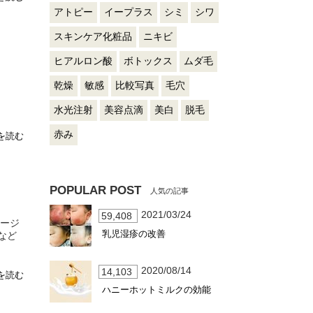
アトピー
イープラス
シミ
シワ
スキンケア化粧品
ニキビ
ヒアルロン酸
ボトックス
ムダ毛
乾燥
敏感
比較写真
毛穴
水光注射
美容点滴
美白
脱毛
赤み
を読む
POPULAR POST
2021/03/24
59,408
メージ
乳児湿疹の改善
など
2020/08/14
14,103
を読む
ハニーホットミルクの効能