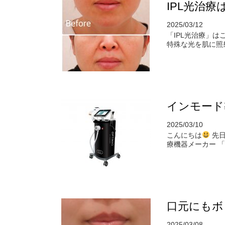
IPL光治
2025/03/12
「IPL光治療」
特殊な光を肌に照
インモード
2025/03/10
こんにちは
先日
療機器メーカー 「I
口元にもボ
2025/03/08