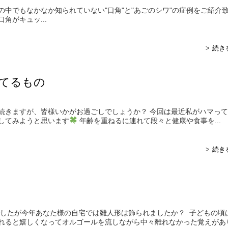
の中でもなかなか知られていない"口角"と"あごのシワ"の症例をご紹介
r 口角がキュッ...
続き
てるもの
続きますが、皆様いかがお過ごしでしょうか？ 今回は最近私がハマっ
してみようと思います
年齢を重ねるに連れて段々と健康や食事を...
続き
したが今年あなた様の自宅では雛人形は飾られましたか？ 子どもの頃
れると嬉しくなってオルゴールを流しながら中々離れなかった覚えがあり.