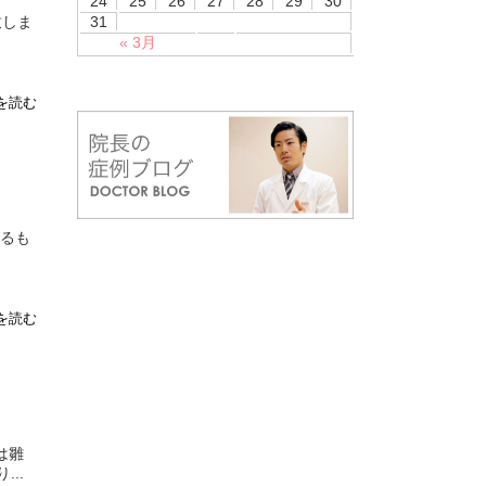
24
25
26
27
28
29
30
致しま
31
« 3月
を読む
てるも
を読む
は雛
..