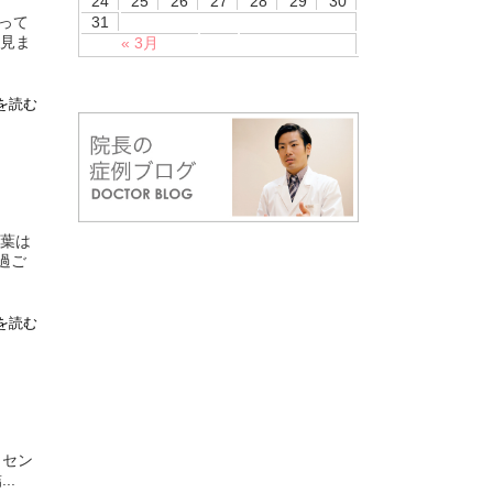
24
25
26
27
28
29
30
って
31
を見ま
« 3月
を読む
紅葉は
過ご
を読む
ラセン
..