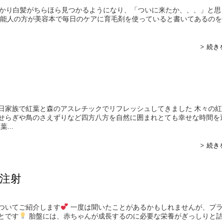
かかり白髪がちらほら見つかるようになり、「ついに来たか、、、」と思
芸能人の方が美容本で毎日のケアに育毛剤を使っていると書いてあるの
続き
日家族で紅葉と森のアスレチックでリフレッシュしてきました 木々の
せらぎや鳥のさえずりなど四方八方を自然に囲まれとても幸せな時間を
...
続き
注射
ついてご紹介します
一度は聞いたことがあるかもしれませんが、プ
とです
胎盤には、赤ちゃんが成長するのに必要な栄養がぎっしりと詰.