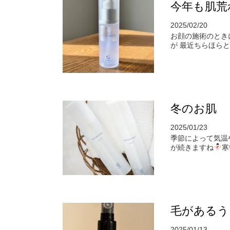
今年も肌荒
2025/02/20
お顔の施術のとき
が 最近ちらほら
冬のお肌
2025/01/23
季節によって気温
が続きますね
寒
毛があるう
2025/01/13