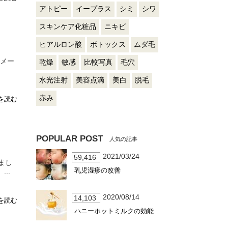
アトピー
イープラス
シミ
シワ
スキンケア化粧品
ニキビ
ヒアルロン酸
ボトックス
ムダ毛
イメー
乾燥
敏感
比較写真
毛穴
水光注射
美容点滴
美白
脱毛
赤み
を読む
POPULAR POST
2021/03/24
59,416
まし
乳児湿疹の改善
..
2020/08/14
14,103
を読む
ハニーホットミルクの効能