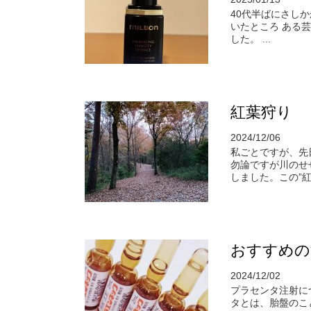
40代半ばにさし
いたところ ある
した。 ...
紅葉狩り
2024/12/06
私ごとですが、先
勿論ですが川のせ
しました。この”紅葉
おすすめの
2024/12/02
プラセンタ注射に
タとは、胎盤のこ