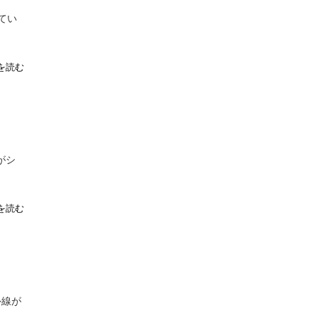
てい
を読む
がシ
を読む
外線が