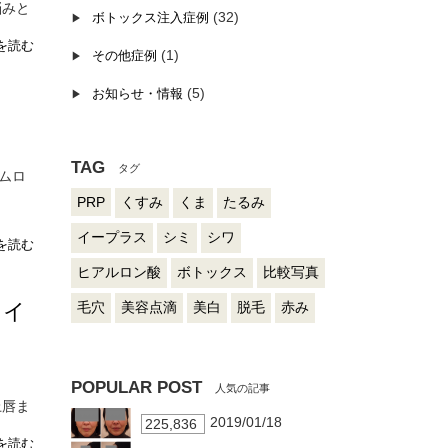
悩みと
(32)
ボトックス注入症例
を読む
(1)
その他症例
(5)
お知らせ・情報
TAG
ムロ
PRP
くすみ
くま
たるみ
イープラス
シミ
シワ
を読む
ヒアルロン酸
ボトックス
比較写真
ライ
毛穴
美容点滴
美白
脱毛
赤み
POPULAR POST
上唇ま
2019/01/18
225,836
を読む