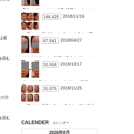
顎先のボトックスは1度で2度おいしい！
2018/11/16
146,425
ヒアルロン酸で丸いおでこにすると…可
は厳
愛くなる、シワが入りにくくなる、引き
2018/04/27
67,541
上がる！！
リスクは少なく、効果は絶大！ボトック
を読む
スしわ治療②
2018/10/17
32,558
フェイスラインをシンメトリー（対称）
に整えるための、小顔ボトックスの応用
2018/11/25
31,075
らの方
ヒアルロン酸2本での、ほうれい線や顔全
体の張り改善結果
を読む
CALENDER
2026年8月