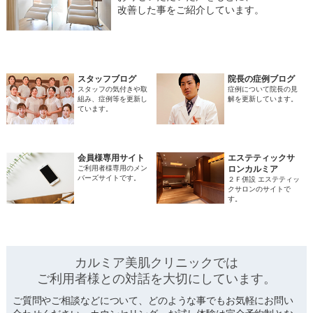
改善した事をご紹介しています。
スタッフブログ
院長の症例ブログ
スタッフの気付きや取
症例について院長の見
組み、症例等を更新し
解を更新しています。
ています。
会員様専用サイト
エステティックサ
ご利用者様専用のメン
ロンカルミア
バーズサイトです。
２Ｆ併設 エステティッ
クサロンのサイトで
す。
カルミア美肌クリニックでは
ご利用者様との対話を
大切にしています。
ご質問やご相談などについて、どのような事でもお気軽にお問い