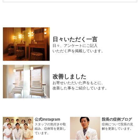
日々いただく一言
日々、アンケートにご記入
いただく声を掲載しています。
改善しました
お寄せいただいた声をもとに、
改善した事をご紹介しています。
公式instagram
院長の症例ブログ
スタッフの気付きや取
症例について院長の見
組み、症例等を更新し
解を更新しています。
ています。