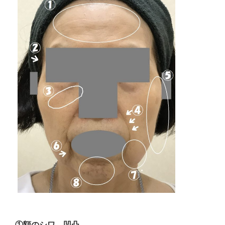
①額のシワ、凹凸