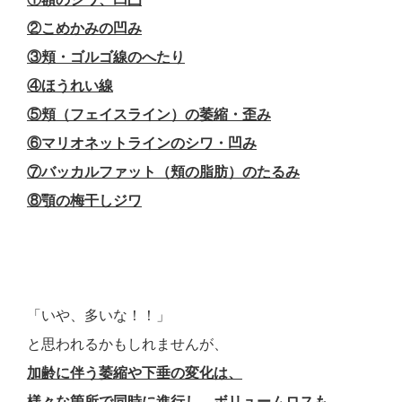
②こめかみの凹み
③頬・ゴルゴ線のへたり
④ほうれい線
⑤頬（フェイスライン）の萎縮・歪み
⑥マリオネットラインのシワ・凹み
⑦バッカルファット（頬の脂肪）のたるみ
⑧顎の梅干しジワ
「いや、多いな！！」
と思われるかもしれませんが、
加齢に伴う萎縮や下垂の変化は、
様々な箇所で同時に進行し、ボリュームロスも