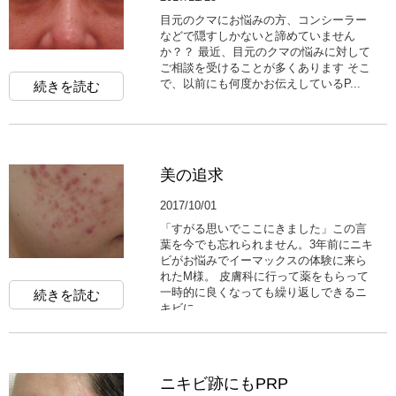
目元のクマにお悩みの方、コンシーラー
などで隠すしかないと諦めていません
か？？ 最近、目元のクマの悩みに対して
ご相談を受けることが多くあります そこ
で、以前にも何度かお伝えしているP...
続きを読む
美の追求
2017/10/01
「すがる思いでここにきました」この言
葉を今でも忘れられません。3年前にニキ
ビがお悩みでイーマックスの体験に来ら
れたM様。 皮膚科に行って薬をもらって
一時的に良くなっても繰り返しできるニ
続きを読む
キビに...
ニキビ跡にもPRP