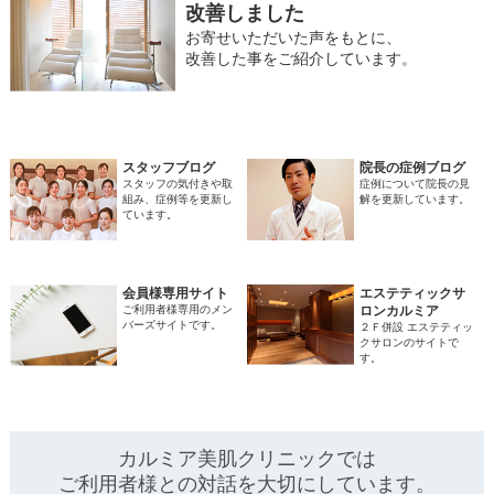
改善しました
お寄せいただいた声をもとに、
改善した事をご紹介しています。
スタッフブログ
院長の症例ブログ
スタッフの気付きや取
症例について院長の見
組み、症例等を更新し
解を更新しています。
ています。
会員様専用サイト
エステティックサ
ご利用者様専用のメン
ロンカルミア
バーズサイトです。
２Ｆ併設 エステティッ
クサロンのサイトで
す。
カルミア美肌クリニックでは
ご利用者様との対話を
大切にしています。