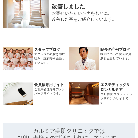
改善しました
お寄せいただいた声をもとに、
改善した事をご紹介しています。
スタッフブログ
院長の症例ブログ
スタッフの気付きや取
症例について院長の見
組み、症例等を更新し
解を更新しています。
ています。
会員様専用サイト
エステティックサ
ご利用者様専用のメン
ロンカルミア
バーズサイトです。
２Ｆ併設 エステティッ
クサロンのサイトで
す。
カルミア美肌クリニックでは
ご利用者様との対話を
大切にしています。