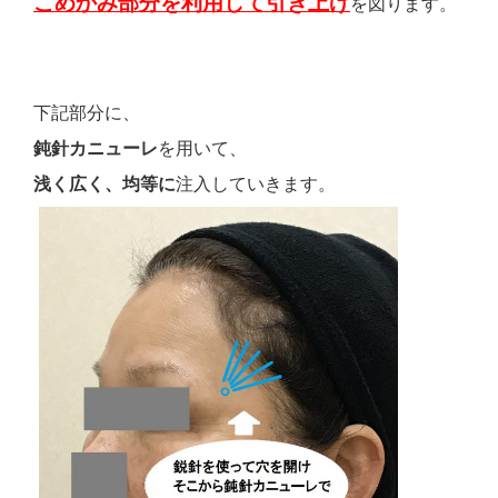
こめかみ部分を利用して引き上げ
を図ります。
下記部分に、
鈍針カニューレ
を用いて、
浅く広く、均等に
注入していきます。