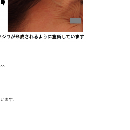
^^
、
ています。