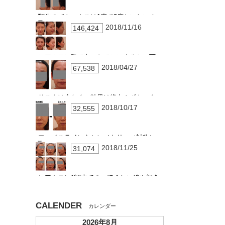
顎先のボトックスは1度で2度おいしい！
2018/11/16
146,424
ヒアルロン酸で丸いおでこにすると…可
愛くなる、シワが入りにくくなる、引き
2018/04/27
67,538
上がる！！
リスクは少なく、効果は絶大！ボトック
スしわ治療②
2018/10/17
32,555
フェイスラインをシンメトリー（対称）
に整えるための、小顔ボトックスの応用
2018/11/25
31,074
ヒアルロン酸2本での、ほうれい線や顔全
体の張り改善結果
CALENDER
2026年8月