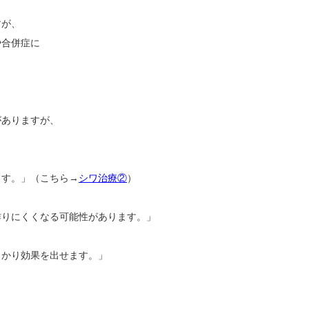
すが、
や合併症に
がありますが、
」
ます。」（こちら→
シワ治療②
）
作りにくくなる可能性があります。」
っかり効果を出せます。」