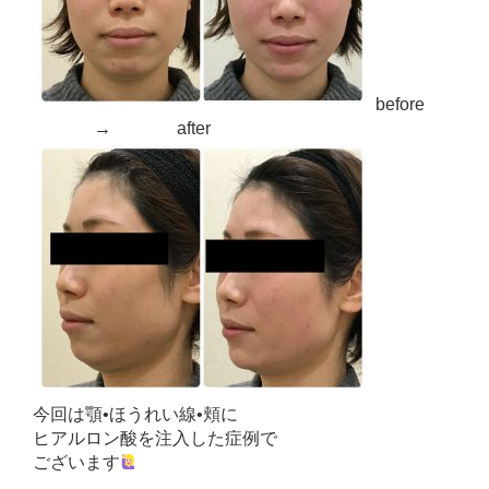
before
→ after
今回は顎•ほうれい線•頬に
ヒアルロン酸を注入した症例で
ございます