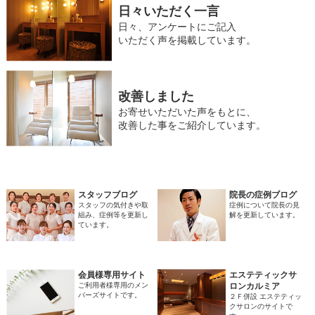
日々いただく一言
日々、アンケートにご記入
いただく声を掲載しています。
改善しました
お寄せいただいた声をもとに、
改善した事をご紹介しています。
スタッフブログ
院長の症例ブログ
スタッフの気付きや取
症例について院長の見
組み、症例等を更新し
解を更新しています。
ています。
会員様専用サイト
エステティックサ
ご利用者様専用のメン
ロンカルミア
バーズサイトです。
２Ｆ併設 エステティッ
クサロンのサイトで