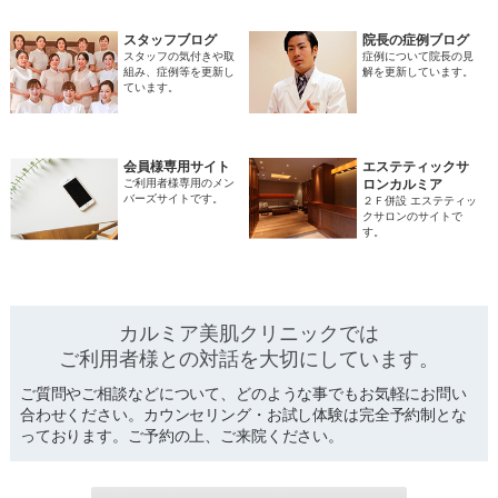
スタッフブログ
院長の症例ブログ
スタッフの気付きや取
症例について院長の見
組み、症例等を更新し
解を更新しています。
ています。
会員様専用サイト
エステティックサ
ご利用者様専用のメン
ロンカルミア
バーズサイトです。
２Ｆ併設 エステティッ
クサロンのサイトで
す。
カルミア美肌クリニックでは
ご利用者様との対話を
大切にしています。
ご質問やご相談などについて、どのような事でもお気軽にお問い
合わせください。カウンセリング・お試し体験は完全予約制とな
っております。ご予約の上、ご来院ください。