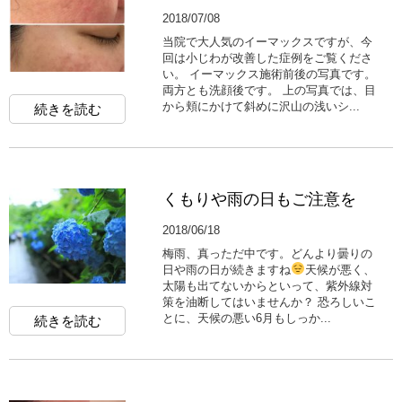
2018/07/08
当院で大人気のイーマックスですが、今
回は小じわが改善した症例をご覧くださ
い。 イーマックス施術前後の写真です。
両方とも洗顔後です。 上の写真では、目
から頬にかけて斜めに沢山の浅いシ...
続きを読む
くもりや雨の日もご注意を
2018/06/18
梅雨、真っただ中です。どんより曇りの
日や雨の日が続きますね
天候が悪く、
太陽も出てないからといって、紫外線対
策を油断してはいませんか？ 恐ろしいこ
とに、天候の悪い6月もしっか...
続きを読む