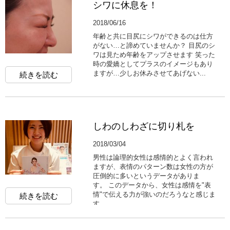
シワに休息を！
2018/06/16
年齢と共に目尻にシワができるのは仕方
がない…と諦めていませんか？ 目尻のシ
ワは見ため年齢をアップさせます 笑った
時の愛嬌としてプラスのイメージもあり
ますが…少しお休みさせてあげない...
続きを読む
しわのしわざに切り札を
2018/03/04
男性は論理的女性は感情的とよく言われ
ますが、表情のパターン数は女性の方が
圧倒的に多いというデータがありま
す。 このデータから、女性は感情を"表
情"で伝える力が強いのだろうなと感じま
続きを読む
す。...