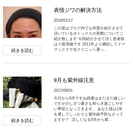
表情ジワの解決方法
2018/01/17
この度はブログ内でも何度か紹介させて
頂いているボトックスの実際についてご
紹介致します 今回紹介させて頂く患者様
はＹ様39歳です 2011年より継続してイー
マックスで当クリニッへ通っ...
続きを読む
9月も紫外線注意
2017/09/01
今日から9月ですね残暑はまだまだ厳しい
ですが少しずつ暑さも和らぎ過ごしやす
い季節となってきます。 あなた様は1年
を通してしっかりと紫外線予防なさって
ますか？ 涼しくなる9月から紫...
続きを読む