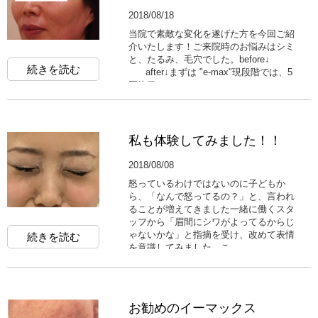
2018/08/18
当院で素敵な変化を遂げた方を今回ご紹
介いたします！ご来院時のお悩みはシミ
と、たるみ、毛穴でした。before↓
続きを読む
after↓まずは "e-max"現段階では、5
回終了して...
私も体験してみました！！
2018/08/08
怒っているわけではないのに子どもか
ら、「なんで怒ってるの？」と、言われ
ることが増えてきました一緒に働くスタ
ッフから「眉間にシワがよってるからじ
ゃないかな」と指摘を受け、改めて表情
続きを読む
を意識してみました。こ...
お勧めのイーマックス