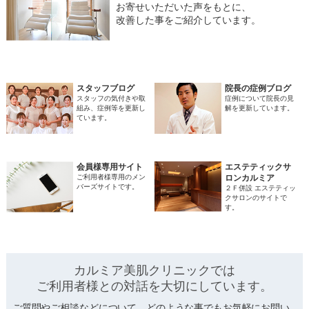
お寄せいただいた声をもとに、
改善した事をご紹介しています。
スタッフブログ
院長の症例ブログ
スタッフの気付きや取
症例について院長の見
組み、症例等を更新し
解を更新しています。
ています。
会員様専用サイト
エステティックサ
ご利用者様専用のメン
ロンカルミア
バーズサイトです。
２Ｆ併設 エステティッ
クサロンのサイトで
す。
カルミア美肌クリニックでは
ご利用者様との対話を
大切にしています。
ご質問やご相談などについて、どのような事でもお気軽にお問い