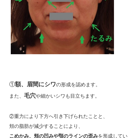
①
額、眉間にシワ
の形成を認めます。
毛穴
また、
や細かいシワも目立ちます。
②重力により下方へ引き下げられたことと、
頬の脂肪が減少することにより、
こめかみ、頬の凹みや顎のラインの歪み
を形成してい