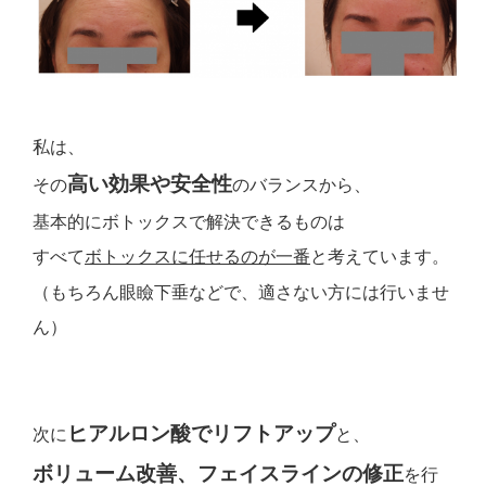
私は、
高い効果や安全性
その
のバランスから、
基本的にボトックスで解決できるものは
と考えています。
すべて
ボトックスに任せるのが一番
（もちろん眼瞼下垂などで、適さない方には行いませ
ん）
ヒアルロン酸でリフトアップ
次に
と、
ボリューム改善、フェイスラインの修正
を行