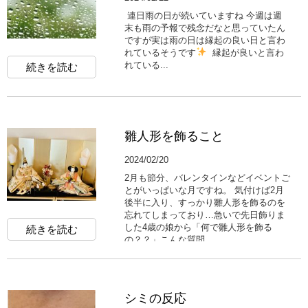
連日雨の日が続いていますね 今週は週
末も雨の予報で残念だなと思っていたん
ですが実は雨の日は縁起の良い日と言わ
れているそうです
縁起が良いと言わ
れている...
続きを読む
雛人形を飾ること
2024/02/20
2月も節分、バレンタインなどイベントご
とがいっぱいな月ですね。 気付けば2月
後半に入り、すっかり雛人形を飾るのを
忘れてしまっており…急いで先日飾りま
した4歳の娘から「何で雛人形を飾る
続きを読む
の？？」こんな質問...
シミの反応