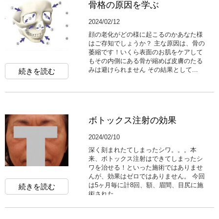
骨格の原因を学ぶ
2024/02/12
顔の老化がどの様に起こるのかあなた様
はご存知でしょうか？ 主な原因は、骨の
萎縮です！いくら表面のお肌をケアして
もその内側にある骨が縮めば皮膚のたる
みは避けられません その結果として...
続きを読む
ボトックス注射の効果
2024/02/10
深く刻まれたてしまったシワ。。。本
来、ボトックス注射はできてしまったシ
ワを治せる！といった施術ではありませ
んが、効果はゼロではありません。 今回
は5ヶ月毎に計8回、額、眉間、目尻に施
続きを読む
術された...