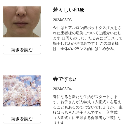
若々しい印象
2024/03/06
今回はヒアルロン酸ボットクス注入をさ
れた患者様の症例についてご紹介いたし
ます 口周りのしわ、たるみにプラスして
梅干しじわがお悩みです！ この患者様
は…全体のバランス的にはこめかみ、...
続きを読む
春ですね♪
2024/03/04
春になると新たな生活がスタートしま
す。お子さんが入学式（入園式）を迎え
ることもあるのではないでしょうか。 主
役はもちろんお子さんですが、入学式
（入園式）に出席する保護者も正装にな
続きを読む
ります。...